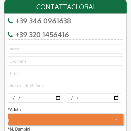
CONTATTACI ORA!
+39 346 0961638
+39 320 1456416
*
Adulti
1
*
N. Bambini