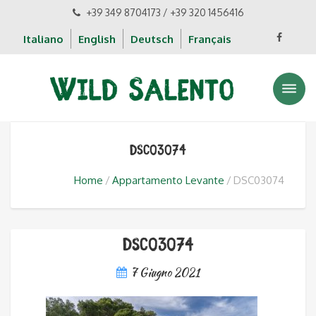
+39 349 8704173 / +39 320 1456416
Italiano
English
Deutsch
Français
DSC03074
Home
Appartamento Levante
DSC03074
DSC03074
7 Giugno 2021