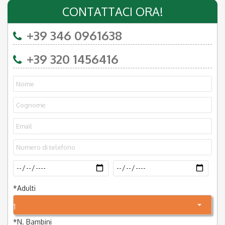
CONTATTACI ORA!
+39 346 0961638
+39 320 1456416
*
Adulti
1
*
N. Bambini