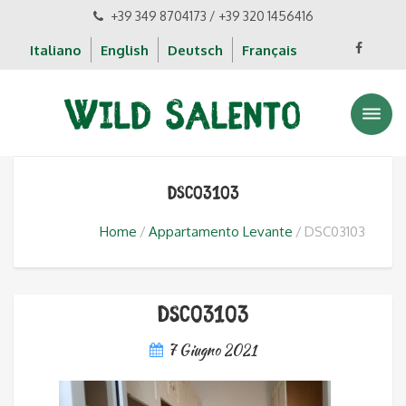
+39 349 8704173 / +39 320 1456416
Italiano
English
Deutsch
Français
DSC03103
Home
Appartamento Levante
DSC03103
DSC03103
7 Giugno 2021