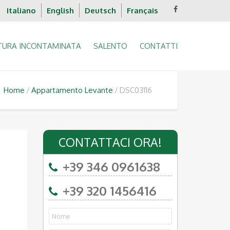
Italiano
English
Deutsch
Français
TURA INCONTAMINATA
SALENTO
CONTATTI
Home
Appartamento Levante
DSC03116
CONTATTACI ORA!
+39 346 0961638
+39 320 1456416