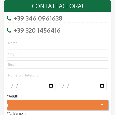
CONTATTACI ORA!
+39 346 0961638
+39 320 1456416
*
Adulti
1
*
N. Bambini