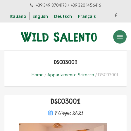
+39 349 8704173 / +39 320 1456416
Italiano
English
Deutsch
Français
DSC03001
Home
Appartamento Scirocco
DSC03001
DSC03001
7 Giugno 2021