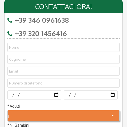
CONTATTACI ORA!
+39 346 0961638
+39 320 1456416
*
Adulti
1
*
N. Bambini