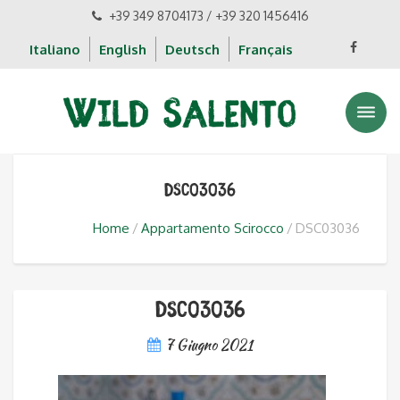
+39 349 8704173 / +39 320 1456416
Italiano
English
Deutsch
Français
DSC03036
Home
Appartamento Scirocco
DSC03036
DSC03036
7 Giugno 2021