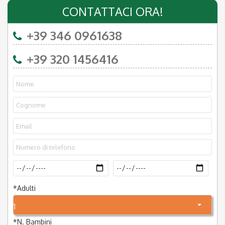
CONTATTACI ORA!
+39 346 0961638
+39 320 1456416
*
Adulti
1
*
N. Bambini