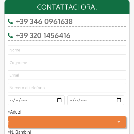
CONTATTACI ORA!
+39 346 0961638
+39 320 1456416
*
Adulti
1
*
N. Bambini