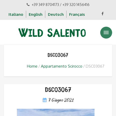
+39 349 8704173 / +39 320 1456416
Italiano
English
Deutsch
Français
DSC03067
Home
Appartamento Scirocco
DSC03067
DSC03067
7 Giugno 2021