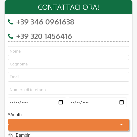
CONTATTACI ORA!
+39 346 0961638
+39 320 1456416
*
Adulti
1
*
N. Bambini