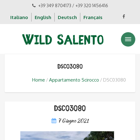
+39 349 8704173 / +39 320 1456416
Italiano
English
Deutsch
Français
DSC03080
Home
Appartamento Scirocco
DSC03080
DSC03080
7 Giugno 2021