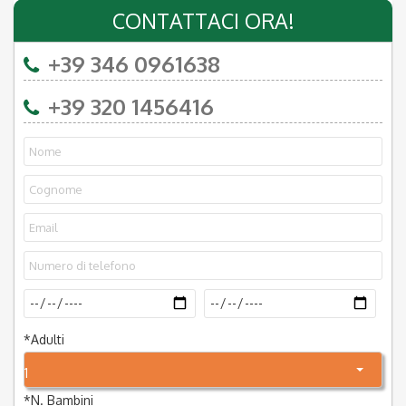
CONTATTACI ORA!
+39 346 0961638
+39 320 1456416
*
Adulti
1
*
N. Bambini