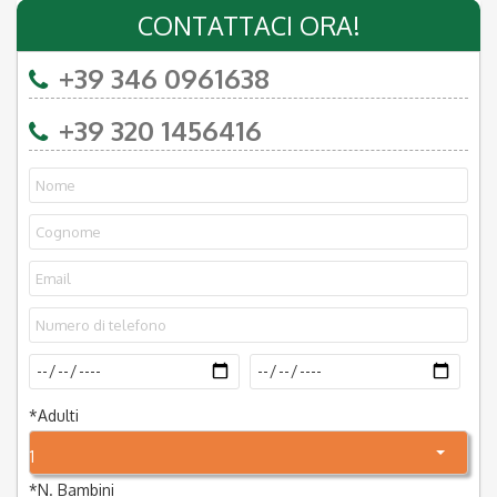
CONTATTACI ORA!
+39 346 0961638
+39 320 1456416
*
Adulti
1
*
N. Bambini