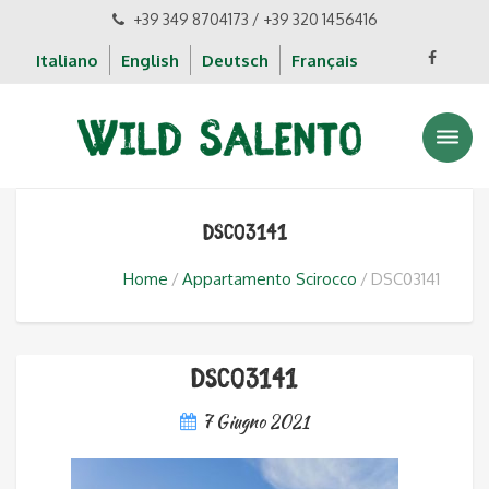
+39 349 8704173 / +39 320 1456416
Italiano
English
Deutsch
Français
DSC03141
Home
Appartamento Scirocco
DSC03141
DSC03141
7 Giugno 2021