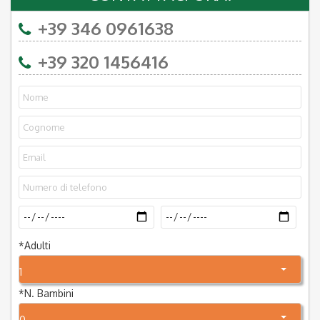
+39 346 0961638
+39 320 1456416
*
Adulti
1
*
N. Bambini
0