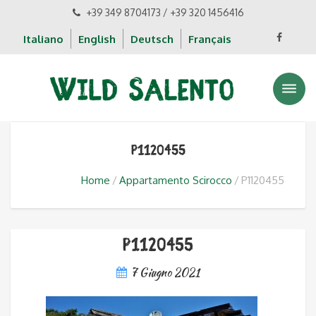
+39 349 8704173 / +39 320 1456416
Italiano
English
Deutsch
Français
P1120455
Home
Appartamento Scirocco
P1120455
P1120455
7 Giugno 2021