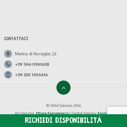
CONTATTACI
Marina di Novaglie, LE
+39 346 0961638
+39 320 1456416
© Wild Salento 2016
Art Director:
Ettore Ferramosca
| Digital Agency:
Envision
Richiedi disponibilità
Privacy Policy