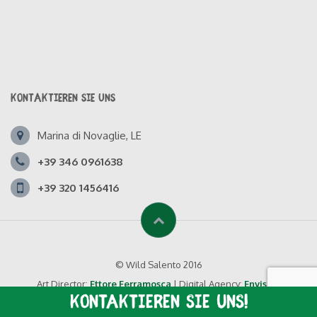
KONTAKTIEREN SIE UNS
Marina di Novaglie, LE
+39 346 0961638
+39 320 1456416
© Wild Salento 2016
Art Director:
Ettore Ferramosca
| Digital Agency:
Envision
Kontaktieren Sie uns!
Privacy Policy