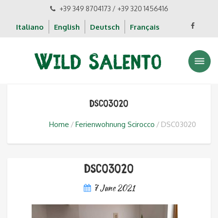
+39 349 8704173 / +39 320 1456416
Italiano
English
Deutsch
Français
DSC03020
Home
Ferienwohnung Scirocco
DSC03020
DSC03020
7 June 2021