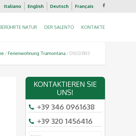
Italiano
English
Deutsch
Français
BERÜHRTE NATUR
DER SALENTO
KONTAKTE
me
Ferienwohnung Tramontana
DSC03103
KONTAKTIEREN SIE
UNS!
+39 346 0961638
+39 320 1456416