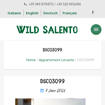
+39 349 8704173 / +39 320 1456416
Italiano
English
Deutsch
Français
DSC03099
Home
Appartement Levante
DSC03099
DSC03099
7 June 2021