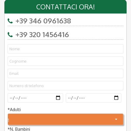
CONTATTACI ORA!
+39 346 0961638
+39 320 1456416
*
Adulti
1
*
N. Bambini