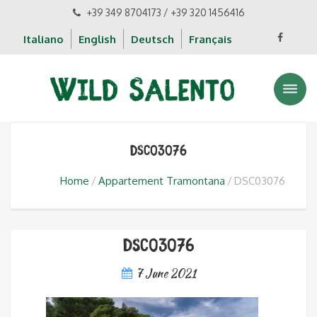
+39 349 8704173 / +39 320 1456416
Italiano
English
Deutsch
Français
DSC03076
Home
Appartement Tramontana
DSC03076
DSC03076
7 June 2021